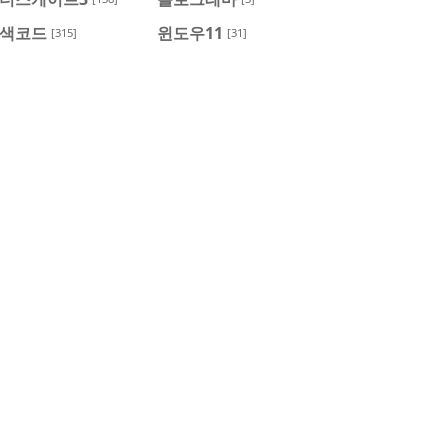
색코드
윈도우11
[315]
[31]