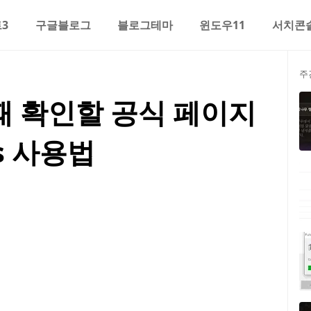
3
구글블로그
블로그테마
윈도우11
서치콘
주
 때 확인할 공식 페이지
us 사용법