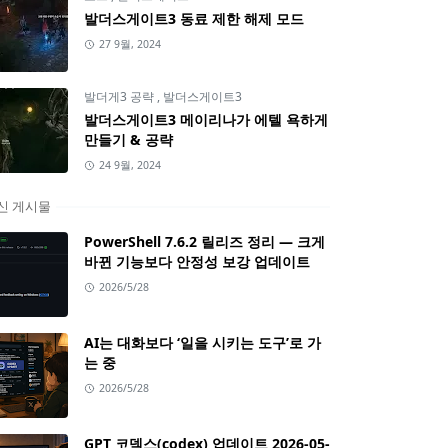
발더스게이트3 동료 제한 해제 모드
27 9월, 2024
발더게3 공략
,
발더스게이트3
발더스게이트3 메이리나가 에텔 욕하게
만들기 & 공략
24 9월, 2024
신 게시물
PowerShell 7.6.2 릴리즈 정리 — 크게
바뀐 기능보다 안정성 보강 업데이트
2026/5/28
AI는 대화보다 ‘일을 시키는 도구’로 가
는 중
2026/5/28
GPT 코덱스(codex) 업데이트 2026-05-