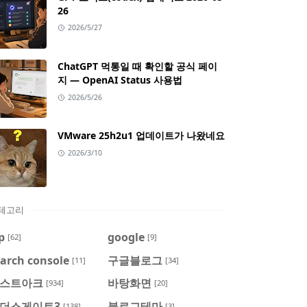
26
2026/5/27
ChatGPT 먹통일 때 확인할 공식 페이
지 — OpenAI Status 사용법
2026/5/26
VMware 25h2u1 업데이트가 나왔네요
2026/3/10
테고리
p
google
[62]
[9]
arch console
구글블로그
[11]
[34]
스트아크
바탕화면
[934]
[20]
더스게이트3
블로그테마
[138]
[3]