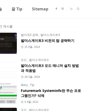
솔
꿀 Tip
Sitemap
간 게시물
발더게3 공략
,
발더스게이트3
발더스게이트3 비전의 탑 공략하기
25 9월, 2024
모드
,
발더스게이트3
발더스게이트3 모드 매니저 설치 방법
과 적용법
28 3월, 2024
diary
,
Tip
Futuremark Systeminfo란 무슨 프로
그램인가? 삭제
6 4월, 2022
모드
,
발더스게이트3