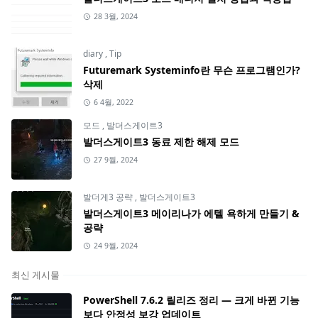
28 3월, 2024
diary
,
Tip
Futuremark Systeminfo란 무슨 프로그램인가?
삭제
6 4월, 2022
모드
,
발더스게이트3
발더스게이트3 동료 제한 해제 모드
27 9월, 2024
발더게3 공략
,
발더스게이트3
발더스게이트3 메이리나가 에텔 욕하게 만들기 &
공략
24 9월, 2024
최신 게시물
PowerShell 7.6.2 릴리즈 정리 — 크게 바뀐 기능
보다 안정성 보강 업데이트