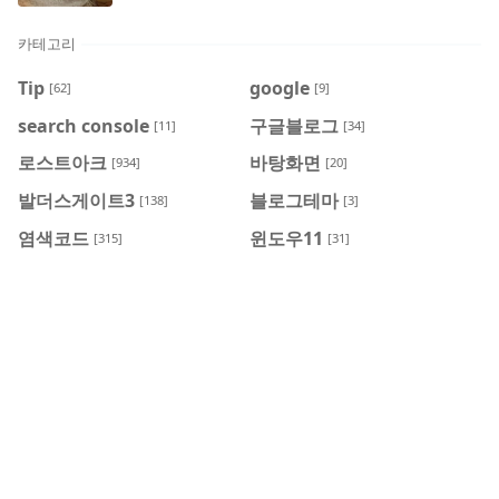
카테고리
Tip
google
[62]
[9]
search console
구글블로그
[11]
[34]
로스트아크
바탕화면
[934]
[20]
발더스게이트3
블로그테마
[138]
[3]
염색코드
윈도우11
[315]
[31]