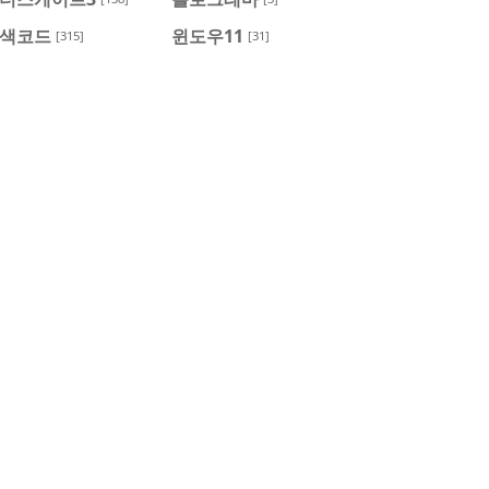
색코드
윈도우11
[315]
[31]