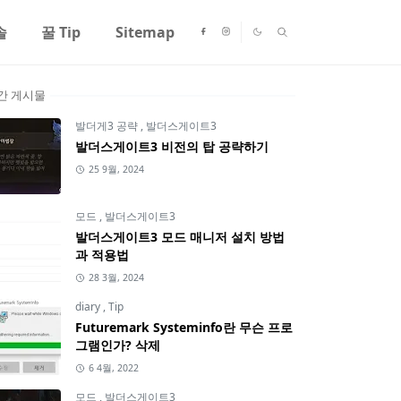
솔
꿀 Tip
Sitemap
간 게시물
발더게3 공략
,
발더스게이트3
발더스게이트3 비전의 탑 공략하기
25 9월, 2024
모드
,
발더스게이트3
발더스게이트3 모드 매니저 설치 방법
과 적용법
28 3월, 2024
diary
,
Tip
Futuremark Systeminfo란 무슨 프로
그램인가? 삭제
6 4월, 2022
모드
,
발더스게이트3