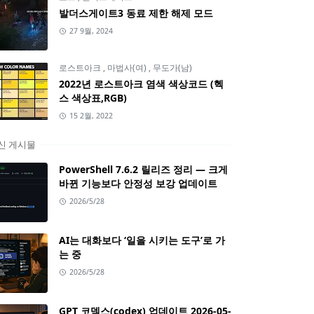
발더스게이트3 동료 제한 해제 모드
27 9월, 2024
로스트아크
,
마법사(여)
,
무도가(남)
2022년 로스트아크 염색 색상코드 (헥
스 색상표,RGB)
15 2월, 2022
신 게시물
PowerShell 7.6.2 릴리즈 정리 — 크게
바뀐 기능보다 안정성 보강 업데이트
2026/5/28
AI는 대화보다 ‘일을 시키는 도구’로 가
는 중
2026/5/28
GPT 코덱스(codex) 업데이트 2026-05-