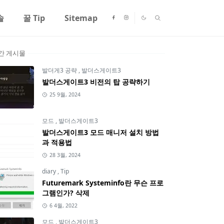
솔
꿀 Tip
Sitemap
간 게시물
발더게3 공략
,
발더스게이트3
발더스게이트3 비전의 탑 공략하기
25 9월, 2024
모드
,
발더스게이트3
발더스게이트3 모드 매니저 설치 방법
과 적용법
28 3월, 2024
diary
,
Tip
Futuremark Systeminfo란 무슨 프로
그램인가? 삭제
6 4월, 2022
모드
,
발더스게이트3