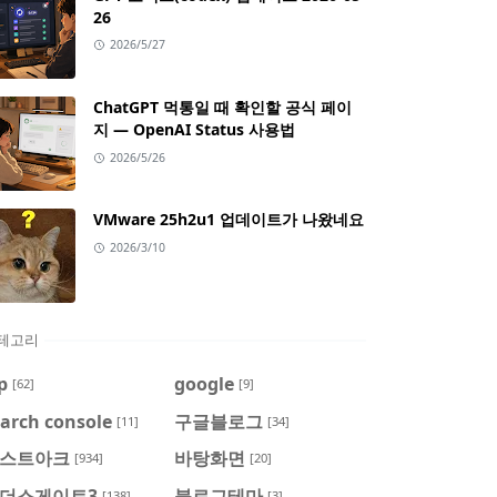
26
2026/5/27
ChatGPT 먹통일 때 확인할 공식 페이
지 — OpenAI Status 사용법
2026/5/26
VMware 25h2u1 업데이트가 나왔네요
2026/3/10
테고리
p
google
[62]
[9]
arch console
구글블로그
[11]
[34]
스트아크
바탕화면
[934]
[20]
더스게이트3
블로그테마
[138]
[3]