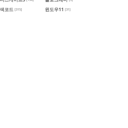
색코드
윈도우11
[315]
[31]