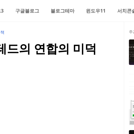
3
구글블로그
블로그테마
윈도우11
서치콘
주
책
테드의 연합의 미덕