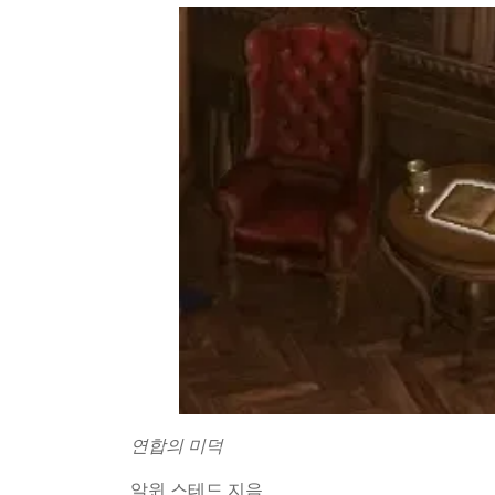
연합의 미덕
알윈 스테드 지음