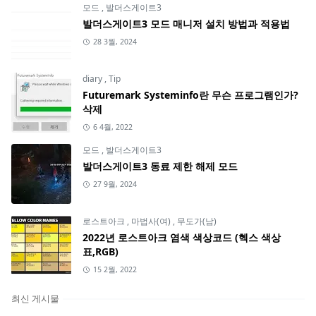
모드
,
발더스게이트3
발더스게이트3 모드 매니저 설치 방법과 적용법
28 3월, 2024
diary
,
Tip
Futuremark Systeminfo란 무슨 프로그램인가?
삭제
6 4월, 2022
모드
,
발더스게이트3
발더스게이트3 동료 제한 해제 모드
27 9월, 2024
로스트아크
,
마법사(여)
,
무도가(남)
2022년 로스트아크 염색 색상코드 (헥스 색상
표,RGB)
15 2월, 2022
최신 게시물