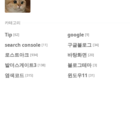
카테고리
Tip
google
[62]
[9]
search console
구글블로그
[11]
[34]
로스트아크
바탕화면
[934]
[20]
발더스게이트3
블로그테마
[138]
[3]
염색코드
윈도우11
[315]
[31]