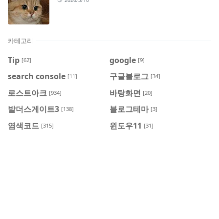
카테고리
Tip
google
[62]
[9]
search console
구글블로그
[11]
[34]
로스트아크
바탕화면
[934]
[20]
발더스게이트3
블로그테마
[138]
[3]
염색코드
윈도우11
[315]
[31]