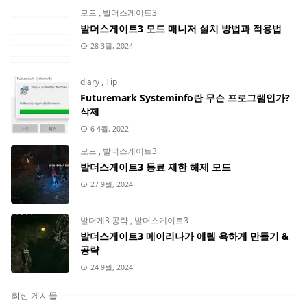
모드
,
발더스게이트3
발더스게이트3 모드 매니저 설치 방법과 적용법
28 3월, 2024
diary
,
Tip
Futuremark Systeminfo란 무슨 프로그램인가?
삭제
6 4월, 2022
모드
,
발더스게이트3
발더스게이트3 동료 제한 해제 모드
27 9월, 2024
발더게3 공략
,
발더스게이트3
발더스게이트3 메이리나가 에텔 욕하게 만들기 &
공략
24 9월, 2024
최신 게시물