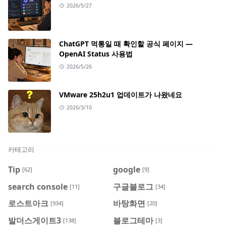
2026/5/27
ChatGPT 먹통일 때 확인할 공식 페이지 —
OpenAI Status 사용법
2026/5/26
VMware 25h2u1 업데이트가 나왔네요
2026/3/10
카테고리
Tip
google
[62]
[9]
search console
구글블로그
[11]
[34]
로스트아크
바탕화면
[934]
[20]
발더스게이트3
블로그테마
[138]
[3]