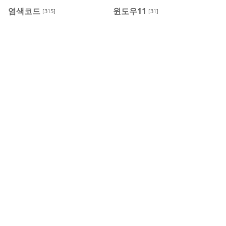
염색코드
윈도우11
[315]
[31]