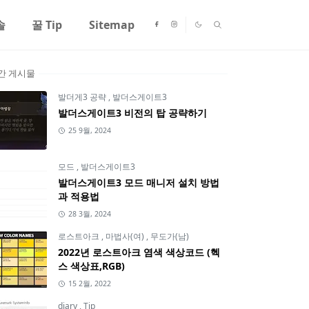
솔
꿀 Tip
Sitemap
간 게시물
발더게3 공략
,
발더스게이트3
발더스게이트3 비전의 탑 공략하기
25 9월, 2024
모드
,
발더스게이트3
발더스게이트3 모드 매니저 설치 방법
과 적용법
28 3월, 2024
로스트아크
,
마법사(여)
,
무도가(남)
2022년 로스트아크 염색 색상코드 (헥
스 색상표,RGB)
15 2월, 2022
diary
,
Tip