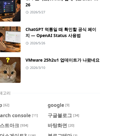
26
2026/5/27
ChatGPT 먹통일 때 확인할 공식 페이
지 — OpenAI Status 사용법
2026/5/26
VMware 25h2u1 업데이트가 나왔네요
2026/3/10
테고리
p
google
[62]
[9]
arch console
구글블로그
[11]
[34]
스트아크
바탕화면
[934]
[20]
더스게이트3
블로그테마
[138]
[3]