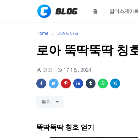
홈
발더스게이트
Home
로스트아크
로아 뚝딱뚝딱 칭호
코코
17 1월, 2024
목차
뚝딱뚝딱 칭호 얻기