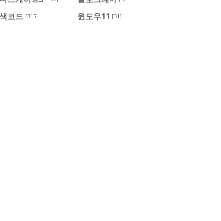
색코드
윈도우11
[315]
[31]