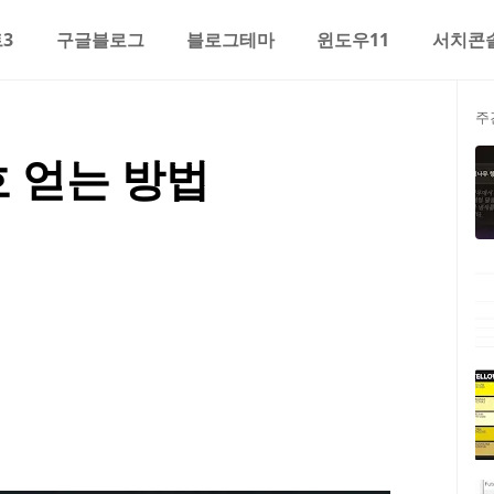
3
구글블로그
블로그테마
윈도우11
서치콘
주
 얻는 방법