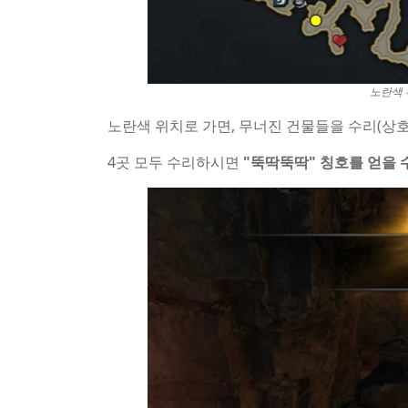
노란색 
노란색 위치로 가면, 무너진 건물들을 수리(상호
4곳 모두 수리하시면
"뚝딱뚝딱" 칭호를 얻을 