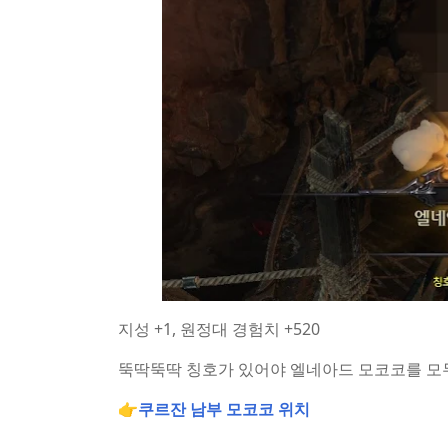
지성 +1, 원정대 경험치 +520
뚝딱뚝딱 칭호가 있어야 엘네아드 모코코를 모두
👉
쿠르잔 남부 모코코 위치