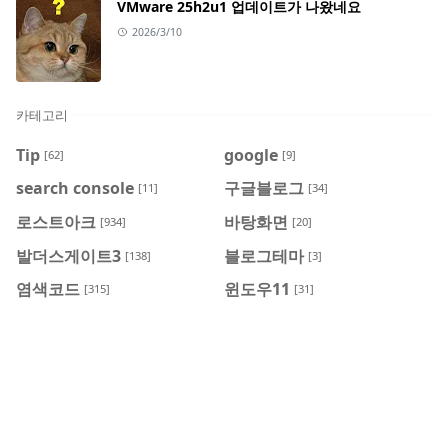
VMware 25h2u1 업데이트가 나왔네요
2026/3/10
카테고리
Tip
google
[62]
[9]
search console
구글블로그
[11]
[34]
로스트아크
바탕화면
[934]
[20]
발더스게이트3
블로그테마
[138]
[3]
염색코드
윈도우11
[315]
[31]