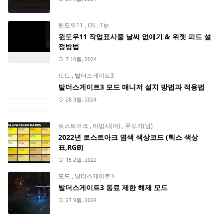
윈도우11
,
OS
,
Tip
윈도우11 작업표시줄 날씨 없애기 & 위젯 피드 설
정방법
7 10월, 2024
모드
,
발더스게이트3
발더스게이트3 모드 매니저 설치 방법과 적용법
28 3월, 2024
로스트아크
,
마법사(여)
,
무도가(남)
2022년 로스트아크 염색 색상코드 (헥스 색상
표,RGB)
15 2월, 2022
모드
,
발더스게이트3
발더스게이트3 동료 제한 해제 모드
27 9월, 2024