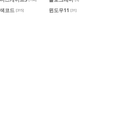
색코드
윈도우11
[315]
[31]