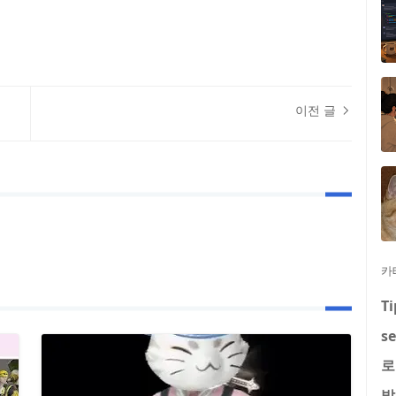
이전 글
카
Ti
se
로
발