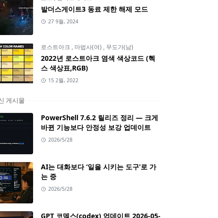
발더스게이트3 동료 제한 해제 모드
27 9월, 2024
로스트아크
,
마법사(여)
,
무도가(남)
2022년 로스트아크 염색 색상코드 (헥
스 색상표,RGB)
15 2월, 2022
신 게시물
PowerShell 7.6.2 릴리즈 정리 — 크게
바뀐 기능보다 안정성 보강 업데이트
2026/5/28
AI는 대화보다 ‘일을 시키는 도구’로 가
는 중
2026/5/28
GPT 코덱스(codex) 업데이트 2026-05-