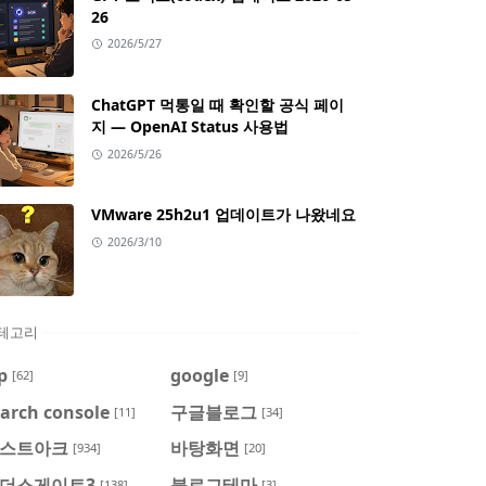
26
2026/5/27
ChatGPT 먹통일 때 확인할 공식 페이
지 — OpenAI Status 사용법
2026/5/26
VMware 25h2u1 업데이트가 나왔네요
2026/3/10
테고리
p
google
[62]
[9]
arch console
구글블로그
[11]
[34]
스트아크
바탕화면
[934]
[20]
더스게이트3
블로그테마
[138]
[3]