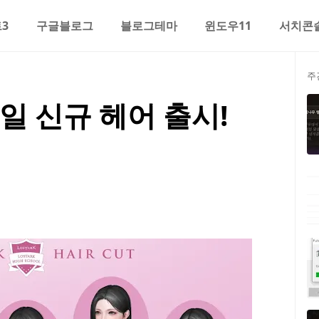
3
구글블로그
블로그테마
윈도우11
서치콘
주
일 신규 헤어 출시!