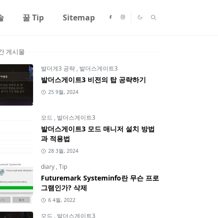
솔
꿀 Tip
Sitemap
간 게시물
발더게3 공략
,
발더스게이트3
발더스게이트3 비전의 탑 공략하기
25 9월, 2024
모드
,
발더스게이트3
발더스게이트3 모드 매니저 설치 방법
과 적용법
28 3월, 2024
diary
,
Tip
Futuremark Systeminfo란 무슨 프로
그램인가? 삭제
6 4월, 2022
모드
,
발더스게이트3