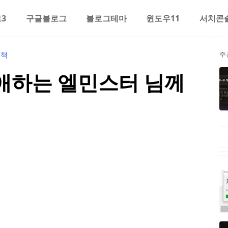
3
구글블로그
블로그테마
윈도우11
서치콘
주
책
애하는 엘민스터 님께