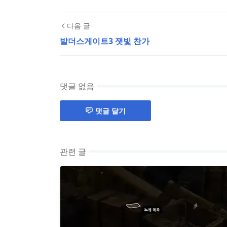
다음 글
발더스게이트3 잿빛 찬가
댓글 없음
댓글 달기
관련 글