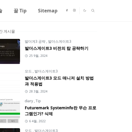
솔
꿀 Tip
Sitemap
간 게시물
발더게3 공략
,
발더스게이트3
발더스게이트3 비전의 탑 공략하기
25 9월, 2024
모드
,
발더스게이트3
발더스게이트3 모드 매니저 설치 방법
과 적용법
28 3월, 2024
diary
,
Tip
Futuremark Systeminfo란 무슨 프로
그램인가? 삭제
6 4월, 2022
모드
,
발더스게이트3