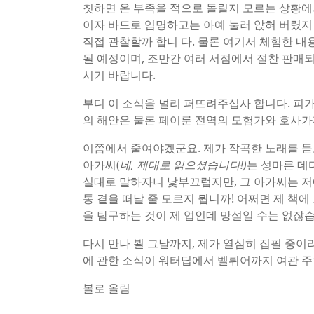
칫하면 온 부족을 적으로 돌릴지 모르는 상황에
이자 바드로 임명하고는 아예 눌러 앉혀 버렸지
직접 관찰할까 합니 다. 물론 여기서 체험한 내용
될 예정이며, 조만간 여러 서점에서 절찬 판매
시기 바랍니다.
부디 이 소식을 널리 퍼뜨려주십사 합니다. 피
의 해안은 물론 페이룬 전역의 모험가와 호사가
이쯤에서 줄여야겠군요. 제가 작곡한 노래를 듣
아가씨(
네, 제대로 읽으셨습니다!)
는 성마른 데
실대로 말하자니 낯부끄럽지만, 그 아가씨는 저
통 곁을 떠날 줄 모르지 뭡니까! 어쩌면 제 책
을 탐구하는 것이 제 업인데 망설일 수는 없잖습
다시 만나 뵐 그날까지, 제가 열심히 집필 중이
에 관한 소식이 워터딥에서 벨뤼어까지 여관 주
볼로 올림