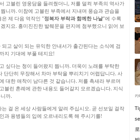
서 고블린 영웅담을 들려줬더니, 저를 덜컥 부족의 역사가
 뭡니까. 이참에 고블린 부족에서 지내며 풍습과 관습을
은 제 다음 역작인 "
정복자 부락과 함께한 나날
"에 수록
되겠지요. 흥미진진한 발췌문을 편지에 첨부했으니 읽어 보
가 되고 살이 되는 유익한 안내서가 출간된다는 소식에 검
까지 기대에 부풀 테지요!
고 싶다는 청이 들어왔지 뭡니까. 더욱이 노래를 부탁한
다 단단히 무장해서 차마 부탁을 뿌리치기 어렵답니다. 사
에 대한 애착이 남다른 것 같습니다. 저를 촉새라 부르며
에 고블린 혼례에 관한 내용도 들어갈지 모르겠습니다. 지식
니까.
카
Ti
라는 걸 온 세상 사람들에게 알려 주십시오. 곧 선보일 걸작
인과 용병들의 입에 오르내리도록 해 주시기를!
se
로
발