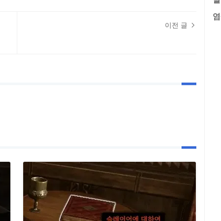
염
이전 글