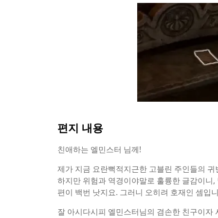
편지 내용
친애하는 엘민스터 님께!
제가 지금 요란뻑적지근한 고블린 주인들의 귀빈
하지만 위험과 역경이야말로 훌륭한 글감이니, 
편이 백번 낫지요. 그러니 오히려 호재인 셈입니
잘 아시다시피 엘민스터님의 겸손한 친구이자 서