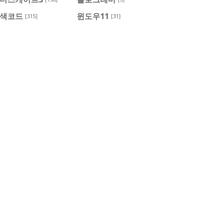
색코드
윈도우11
[315]
[31]