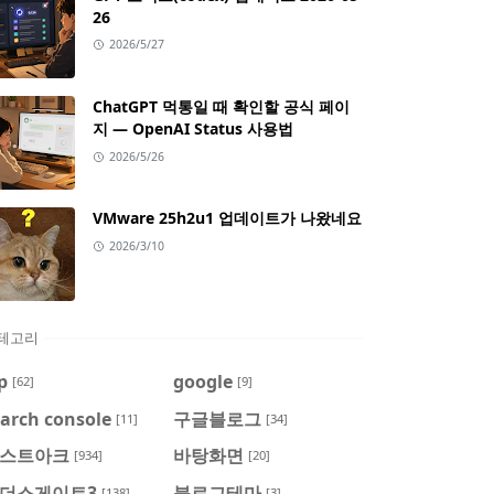
26
2026/5/27
ChatGPT 먹통일 때 확인할 공식 페이
지 — OpenAI Status 사용법
2026/5/26
VMware 25h2u1 업데이트가 나왔네요
2026/3/10
테고리
p
google
[62]
[9]
arch console
구글블로그
[11]
[34]
스트아크
바탕화면
[934]
[20]
더스게이트3
블로그테마
[138]
[3]