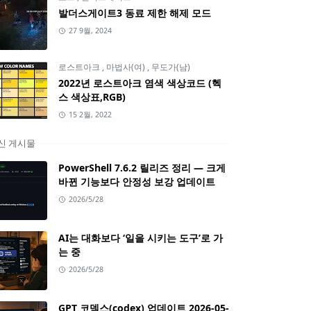
발더스게이트3 동료 제한 해제 모드
27 9월, 2024
로스트아크
,
마법사(여)
,
무도가(남)
2022년 로스트아크 염색 색상코드 (헥
스 색상표,RGB)
15 2월, 2022
신 게시물
PowerShell 7.6.2 릴리즈 정리 — 크게
바뀐 기능보다 안정성 보강 업데이트
2026/5/28
AI는 대화보다 ‘일을 시키는 도구’로 가
는 중
2026/5/28
GPT 코덱스(codex) 업데이트 2026-05-