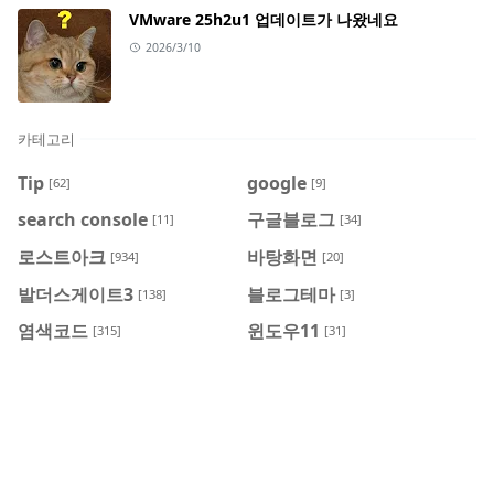
VMware 25h2u1 업데이트가 나왔네요
2026/3/10
카테고리
Tip
google
[62]
[9]
search console
구글블로그
[11]
[34]
로스트아크
바탕화면
[934]
[20]
발더스게이트3
블로그테마
[138]
[3]
염색코드
윈도우11
[315]
[31]