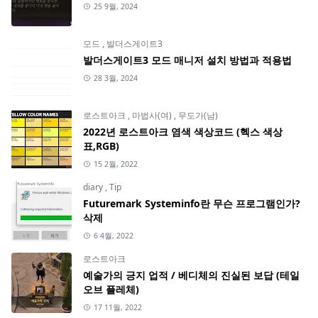
25 9월, 2024
모드
,
발더스게이트3
발더스게이트3 모드 매니저 설치 방법과 적용법
28 3월, 2024
로스트아크
,
마법사(여)
,
무도가(남)
2022년 로스트아크 염색 색상코드 (헥스 색상
표,RGB)
15 2월, 2022
diary
,
Tip
Futuremark Systeminfo란 무슨 프로그램인가?
삭제
6 4월, 2022
로스트아크
예술가의 긍지 업적 / 베디체의 진실된 보답 (테일
오브 플레체)
17 11월, 2022