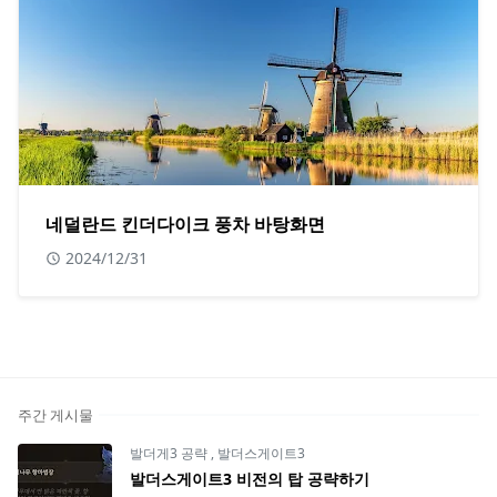
네덜란드 킨더다이크 풍차 바탕화면
2024/12/31
주간 게시물
발더게3 공략
,
발더스게이트3
발더스게이트3 비전의 탑 공략하기