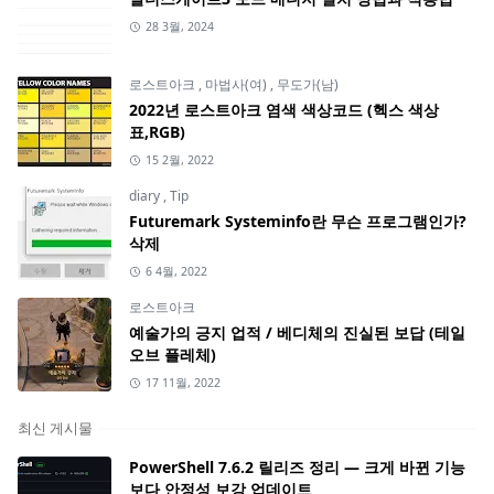
28 3월, 2024
로스트아크
,
마법사(여)
,
무도가(남)
2022년 로스트아크 염색 색상코드 (헥스 색상
표,RGB)
15 2월, 2022
diary
,
Tip
Futuremark Systeminfo란 무슨 프로그램인가?
삭제
6 4월, 2022
로스트아크
예술가의 긍지 업적 / 베디체의 진실된 보답 (테일
오브 플레체)
17 11월, 2022
최신 게시물
PowerShell 7.6.2 릴리즈 정리 — 크게 바뀐 기능
보다 안정성 보강 업데이트