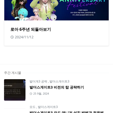
로아 6주년 되돌아보기
2024/11/12
주간 게시물
발더게3 공략
,
발더스게이트3
발더스게이트3 비전의 탑 공략하기
25 9월, 2024
모드
,
발더스게이트3
발더스게이트3 모드 매니저 설치 방법과 적용법