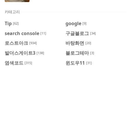
카테고리
Tip
google
[62]
[9]
search console
구글블로그
[11]
[34]
로스트아크
바탕화면
[934]
[20]
발더스게이트3
블로그테마
[138]
[3]
염색코드
윈도우11
[315]
[31]