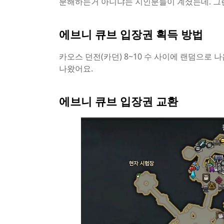
분해하는거 아니냐는 지인분들이 계셨는데. 그런
에브니 큐브 입장권 획득 방법
카오스 던전(카던) 8~10 수 사이에 랜덤으로 나
나왔어요.
에브니 큐브 입장권 교환