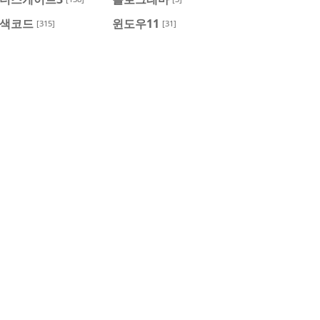
색코드
윈도우11
[315]
[31]