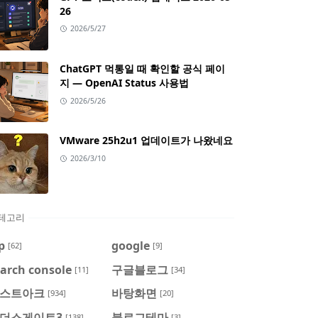
26
2026/5/27
ChatGPT 먹통일 때 확인할 공식 페이
지 — OpenAI Status 사용법
2026/5/26
VMware 25h2u1 업데이트가 나왔네요
2026/3/10
테고리
p
google
[62]
[9]
arch console
구글블로그
[11]
[34]
스트아크
바탕화면
[934]
[20]
더스게이트3
블로그테마
[138]
[3]