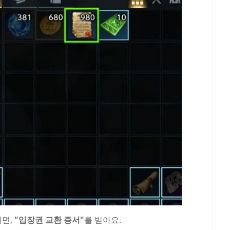
면,
"입장권 교환 증서"
를 받아요.