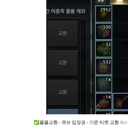
✅물물교환 - 큐브 입장권 - 기존 티켓 교환
하시