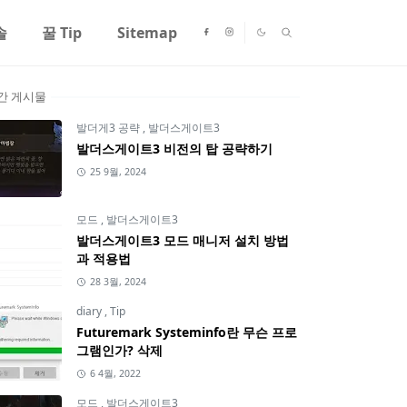
솔
꿀 Tip
Sitemap
간 게시물
발더게3 공략
,
발더스게이트3
발더스게이트3 비전의 탑 공략하기
25 9월, 2024
모드
,
발더스게이트3
발더스게이트3 모드 매니저 설치 방법
과 적용법
28 3월, 2024
diary
,
Tip
Futuremark Systeminfo란 무슨 프로
그램인가? 삭제
6 4월, 2022
모드
,
발더스게이트3