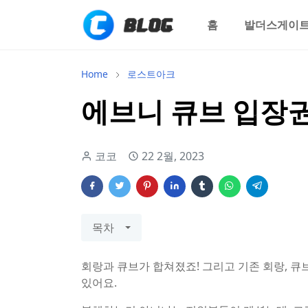
홈
발더스게이트
Home
로스트아크
에브니 큐브 입장권
코코
22 2월, 2023
목차
회랑과 큐브가 합쳐졌죠! 그리고 기존 회랑, 큐
있어요.