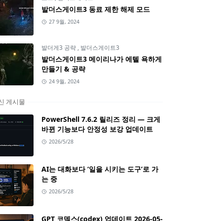
발더스게이트3 동료 제한 해제 모드
27 9월, 2024
발더게3 공략
,
발더스게이트3
발더스게이트3 메이리나가 에텔 욕하게
만들기 & 공략
24 9월, 2024
신 게시물
PowerShell 7.6.2 릴리즈 정리 — 크게
바뀐 기능보다 안정성 보강 업데이트
2026/5/28
AI는 대화보다 ‘일을 시키는 도구’로 가
는 중
2026/5/28
GPT 코덱스(codex) 업데이트 2026-05-