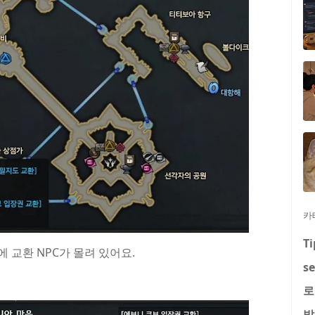
카
Ti
 교환 NPC가 몰려 있어요.
se
로
발