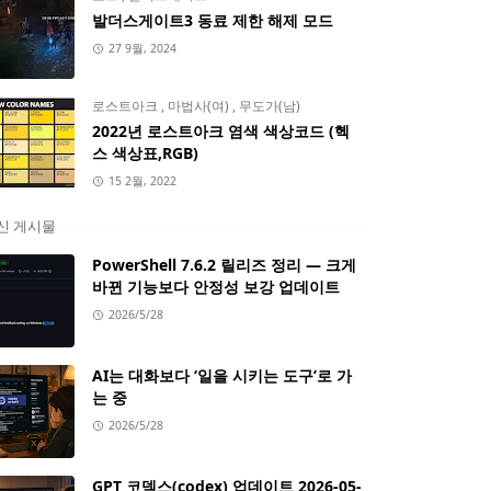
발더스게이트3 동료 제한 해제 모드
27 9월, 2024
로스트아크
,
마법사(여)
,
무도가(남)
2022년 로스트아크 염색 색상코드 (헥
스 색상표,RGB)
15 2월, 2022
신 게시물
PowerShell 7.6.2 릴리즈 정리 — 크게
바뀐 기능보다 안정성 보강 업데이트
2026/5/28
AI는 대화보다 ‘일을 시키는 도구’로 가
는 중
2026/5/28
GPT 코덱스(codex) 업데이트 2026-05-