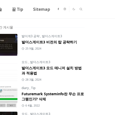
솔
꿀 Tip
Sitemap
간 게시물
발더게3 공략
,
발더스게이트3
발더스게이트3 비전의 탑 공략하기
25 9월, 2024
모드
,
발더스게이트3
발더스게이트3 모드 매니저 설치 방법
과 적용법
28 3월, 2024
diary
,
Tip
Futuremark Systeminfo란 무슨 프로
그램인가? 삭제
6 4월, 2022
모드
,
발더스게이트3