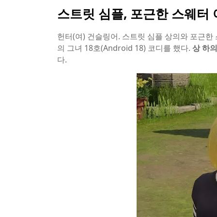
스트릿 심플, 포근한 스웨터
헌터(여) 건슬링어. 스트릿 심플 상의와 포근
의 그녀 18호(Android 18) 코디를 했다.
상 하
다.