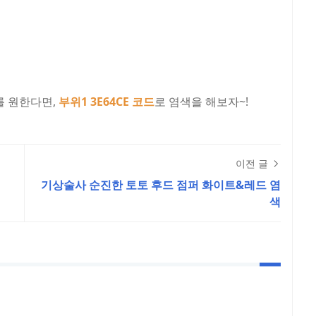
를 원한다면,
부위1
3E64CE 코드
로 염색을 해보자~!
이전 글
기상술사 순진한 토토 후드 점퍼 화이트&레드 염
색