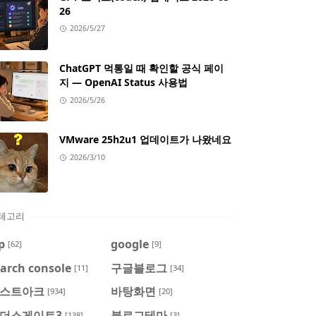
26
2026/5/27
ChatGPT 먹통일 때 확인할 공식 페이
지 — OpenAI Status 사용법
2026/5/26
VMware 25h2u1 업데이트가 나왔네요
2026/3/10
테고리
p
google
[62]
[9]
arch console
구글블로그
[11]
[34]
스트아크
바탕화면
[934]
[20]
더스게이트3
블로그테마
[138]
[3]