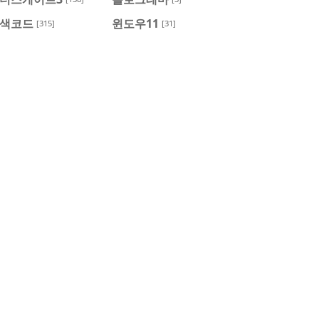
색코드
윈도우11
[315]
[31]