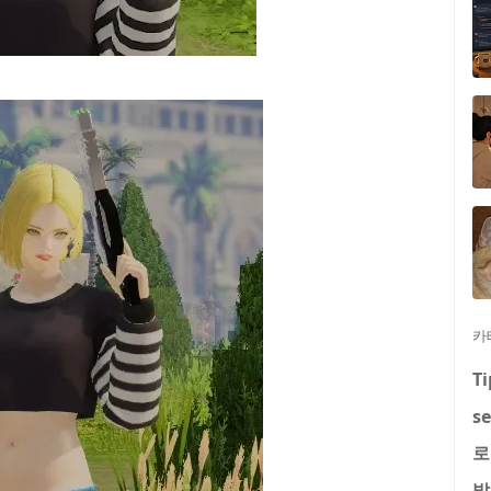
카
Ti
se
로
발