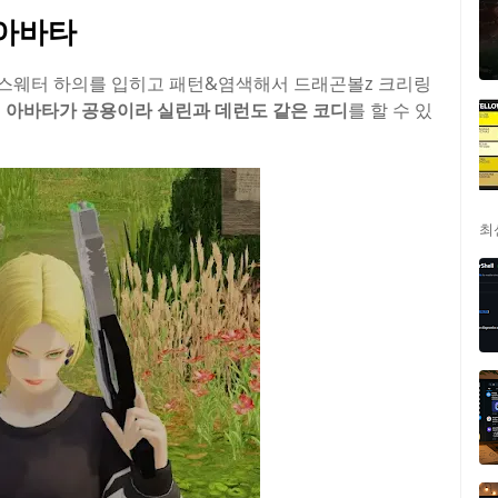
 아바타
한 스웨터 하의를 입히고 패턴&염색해서 드래곤볼z 크리링
의 아바타가 공용이라 실린과 데런도 같은 코디
를 할 수 있
최