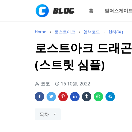
홈
발더스게이트
Home
로스트아크
염색코드
헌터(여)
로스트아크 드래곤볼
(스트릿 심플)
코코
16 10월, 2022
목차