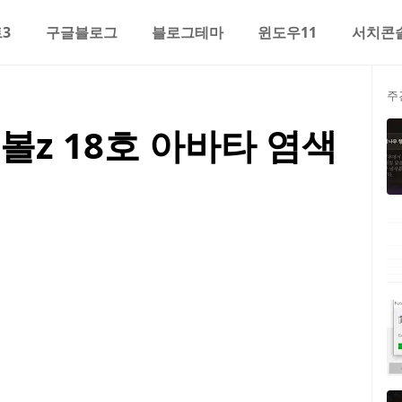
3
구글블로그
블로그테마
윈도우11
서치콘
주
z 18호 아바타 염색