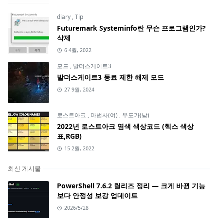
diary
,
Tip
Futuremark Systeminfo란 무슨 프로그램인가?
삭제
6 4월, 2022
모드
,
발더스게이트3
발더스게이트3 동료 제한 해제 모드
27 9월, 2024
로스트아크
,
마법사(여)
,
무도가(남)
2022년 로스트아크 염색 색상코드 (헥스 색상
표,RGB)
15 2월, 2022
최신 게시물
PowerShell 7.6.2 릴리즈 정리 — 크게 바뀐 기능
보다 안정성 보강 업데이트
2026/5/28