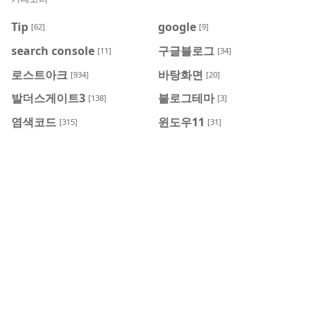
Tip
google
[62]
[9]
search console
구글블로그
[11]
[34]
로스트아크
바탕화면
[934]
[20]
발더스게이트3
블로그테마
[138]
[3]
염색코드
윈도우11
[315]
[31]