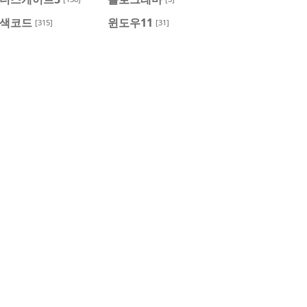
색코드
윈도우11
[315]
[31]