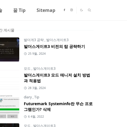
솔
꿀 Tip
Sitemap
간 게시물
발더게3 공략
,
발더스게이트3
발더스게이트3 비전의 탑 공략하기
25 9월, 2024
모드
,
발더스게이트3
발더스게이트3 모드 매니저 설치 방법
과 적용법
28 3월, 2024
diary
,
Tip
Futuremark Systeminfo란 무슨 프로
그램인가? 삭제
6 4월, 2022
모드
,
발더스게이트3