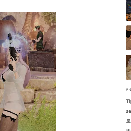
카
Ti
se
로
발