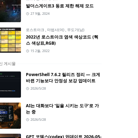
발더스게이트3 동료 제한 해제 모드
27 9월, 2024
로스트아크
,
마법사(여)
,
무도가(남)
2022년 로스트아크 염색 색상코드 (헥
스 색상표,RGB)
15 2월, 2022
신 게시물
PowerShell 7.6.2 릴리즈 정리 — 크게
바뀐 기능보다 안정성 보강 업데이트
2026/5/28
AI는 대화보다 ‘일을 시키는 도구’로 가
는 중
2026/5/28
GPT 코덱스(codex) 업데이트 2026-05-