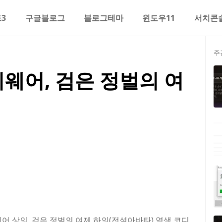
3
구글블로그
블로그테마
윈도우11
서치콘
주
웨어, 검은 정벌의 여
어 상의, 검은 정벌의 여제 하의(전설아바타) 염색 코디