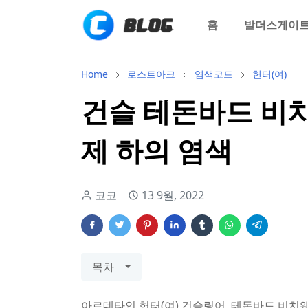
홈
발더스게이트
Home
로스트아크
염색코드
헌터(여)
건슬 테돈바드 비치
제 하의 염색
코코
13 9월, 2022
목차
아르데타인 헌터(여) 건슬링어, 테돈바드 비치웨