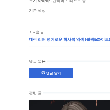
무기 아바타
: 단죄의 프리스트 총
기본 색상
다음 글
데런 리퍼 명예로운 학사복 염색 (블랙&화이트)
댓글 없음
댓글 달기
관련 글