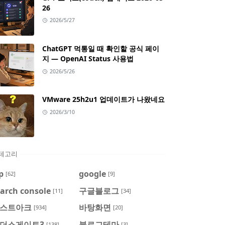
26
2026/5/27
ChatGPT 먹통일 때 확인할 공식 페이
지 — OpenAI Status 사용법
2026/5/26
VMware 25h2u1 업데이트가 나왔네요
2026/3/10
테고리
p
google
[62]
[9]
arch console
구글블로그
[11]
[34]
스트아크
바탕화면
[934]
[20]
더스게이트3
블로그테마
[138]
[3]