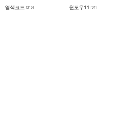
염색코드
윈도우11
[315]
[31]