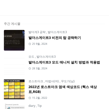
주간 게시물
발더게3 공략
,
발더스게이트3
발더스게이트3 비전의 탑 공략하기
25 9월, 2024
모드
,
발더스게이트3
발더스게이트3 모드 매니저 설치 방법과 적용법
28 3월, 2024
로스트아크
,
마법사(여)
,
무도가(남)
2022년 로스트아크 염색 색상코드 (헥스 색상
표,RGB)
15 2월, 2022
diary
,
Tip