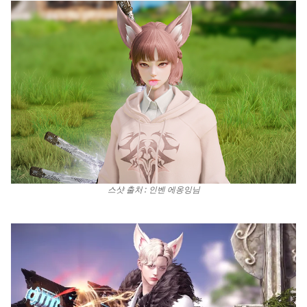
스샷 출처 : 인벤 에옹잉님