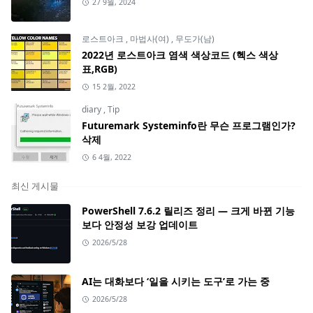
27 9월, 2024
로스트아크
,
마법사(여)
,
무도가(남)
2022년 로스트아크 염색 색상코드 (헥스 색상
표,RGB)
15 2월, 2022
diary
,
Tip
Futuremark Systeminfo란 무슨 프로그램인가?
삭제
6 4월, 2022
최신 게시물
PowerShell 7.6.2 릴리즈 정리 — 크게 바뀐 기능
보다 안정성 보강 업데이트
2026/5/28
AI는 대화보다 ‘일을 시키는 도구’로 가는 중
2026/5/28