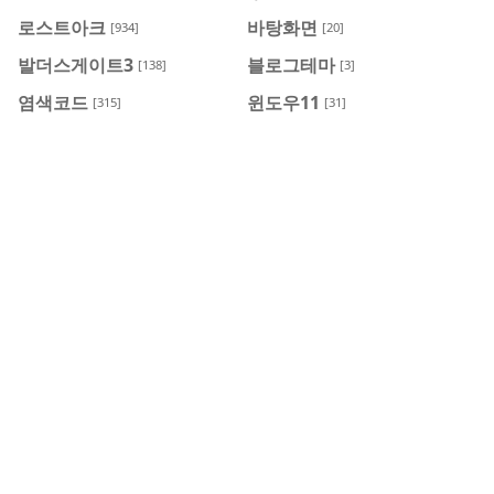
로스트아크
바탕화면
[934]
[20]
발더스게이트3
블로그테마
[138]
[3]
염색코드
윈도우11
[315]
[31]