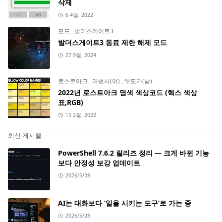
삭제
6 4월, 2022
모드
,
발더스게이트3
발더스게이트3 동료 제한 해제 모드
27 9월, 2024
로스트아크
,
마법사(여)
,
무도가(남)
2022년 로스트아크 염색 색상코드 (헥스 색상
표,RGB)
15 2월, 2022
최신 게시물
PowerShell 7.6.2 릴리즈 정리 — 크게 바뀐 기능
보다 안정성 보강 업데이트
2026/5/28
AI는 대화보다 ‘일을 시키는 도구’로 가는 중
2026/5/28