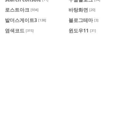
로스트아크
바탕화면
[934]
[20]
발더스게이트3
블로그테마
[138]
[3]
염색코드
윈도우11
[315]
[31]